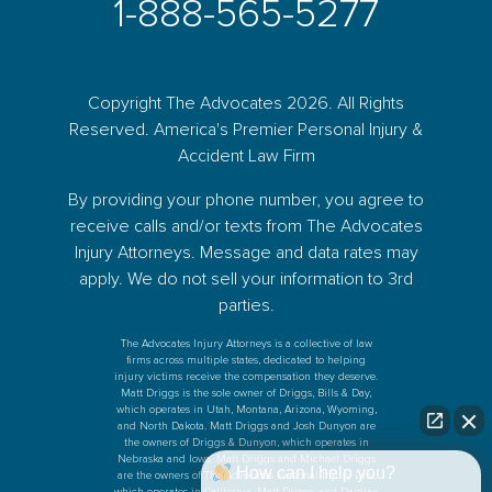
1-888-565-5277
Copyright The Advocates 2026. All Rights
Reserved. America's Premier Personal Injury &
Accident Law Firm
By providing your phone number, you agree to
receive calls and/or texts from The Advocates
Injury Attorneys. Message and data rates may
apply. We do not sell your information to 3rd
parties.
The Advocates Injury Attorneys is a collective of law
firms across multiple states, dedicated to helping
injury victims receive the compensation they deserve.
Matt Driggs is the sole owner of Driggs, Bills & Day,
which operates in Utah, Montana, Arizona, Wyoming,
and North Dakota. Matt Driggs and Josh Dunyon are
the owners of Driggs & Dunyon, which operates in
Nebraska and Iowa. Matt Driggs and Michael Driggs
How can I help you?
are the owners of The Advocates Personal Injury Law,